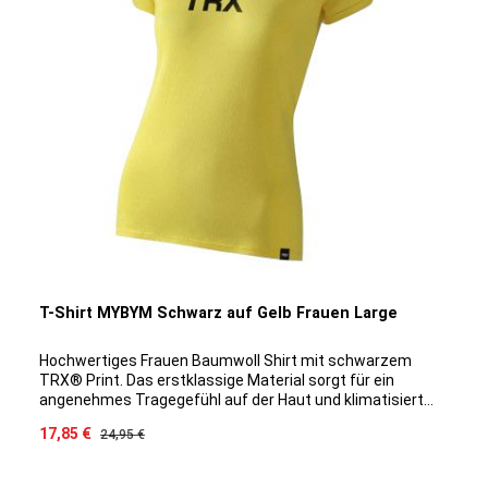
T-Shirt MYBYM Schwarz auf Gelb Frauen Large
Hochwertiges Frauen Baumwoll Shirt mit schwarzem
TRX® Print. Das erstklassige Material sorgt für ein
angenehmes Tragegefühl auf der Haut und klimatisiert
optimal auch bei intensiveren Trainingseinheiten. Durch
Verkaufspreis:
17,85 €
Regulärer Preis:
24,95 €
die spezielle Baumwoll/Modal Mischung ist ein Eingehen
des Shirts ausgeschlossen, das Material bleibt
Geruchsneutral und die Farbe hält sich Waschgang für