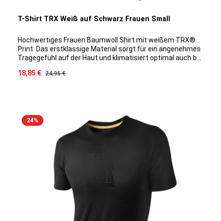
T-Shirt TRX Weiß auf Schwarz Frauen Small
Hochwertiges Frauen Baumwoll Shirt mit weißem TRX®
Print. Das erstklassige Material sorgt für ein angenehmes
Tragegefühl auf der Haut und klimatisiert optimal auch bei
intensiveren Trainingseinheiten. Durch die spezielle
Verkaufspreis:
18,85 €
Regulärer Preis:
24,95 €
Baumwoll/Modal Mischung ist ein Eingehen des Shirts
ausgeschlossen, das Material bleibt Geruchsneutral und
die Farbe hält sich Waschgang für Waschgang.
24
%