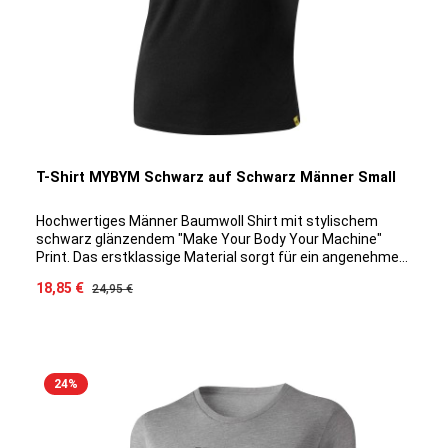
T-Shirt MYBYM Schwarz auf Schwarz Männer Small
Hochwertiges Männer Baumwoll Shirt mit stylischem
schwarz glänzendem "Make Your Body Your Machine"
Print. Das erstklassige Material sorgt für ein angenehmes
Tragegefühl auf der Haut und klimatisiert optimal auch bei
Verkaufspreis:
18,85 €
Regulärer Preis:
24,95 €
intensiveren Trainingseinheiten. Durch die spezielle
Baumwoll/Modal Mischung ist ein Eingehen des Shirts
ausgeschlossen, das Material bleibt Geruchsneutral und
die Farbe hält sich Waschgang für Waschgang.
24
%