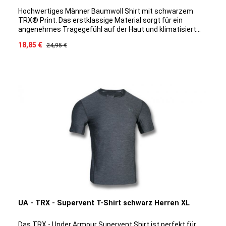
Hochwertiges Männer Baumwoll Shirt mit schwarzem
TRX® Print. Das erstklassige Material sorgt für ein
angenehmes Tragegefühl auf der Haut und klimatisiert
optimal auch bei intensiveren Trainingseinheiten. Durch
Verkaufspreis:
18,85 €
Regulärer Preis:
24,95 €
die spezielle Baumwoll/Modal Mischung ist ein Eingehen
des Shirts ausgeschlossen, das Material bleibt
Geruchsneutral und die Farbe hält sich Waschgang für
Waschgang.
UA - TRX - Supervent T-Shirt schwarz Herren XL
Das TRX - Under Armour Supervent Shirt ist perfekt für