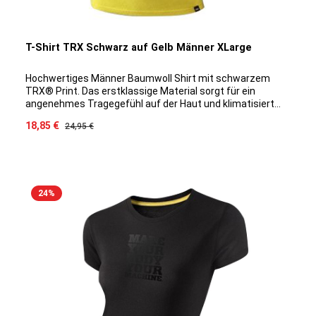
T-Shirt TRX Schwarz auf Gelb Männer XLarge
Hochwertiges Männer Baumwoll Shirt mit schwarzem
TRX® Print. Das erstklassige Material sorgt für ein
angenehmes Tragegefühl auf der Haut und klimatisiert
optimal auch bei intensiveren Trainingseinheiten. Durch
Verkaufspreis:
18,85 €
Regulärer Preis:
24,95 €
die spezielle Baumwoll/Modal Mischung ist ein Eingehen
des Shirts ausgeschlossen, das Material bleibt
Geruchsneutral und die Farbe hält sich Waschgang für
Waschgang.
24
%