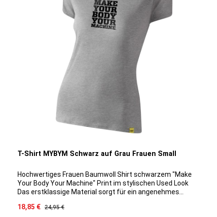
T-Shirt MYBYM Schwarz auf Grau Frauen Small
Hochwertiges Frauen Baumwoll Shirt schwarzem "Make
Your Body Your Machine" Print im stylischen Used Look
Das erstklassige Material sorgt für ein angenehmes
Tragegefühl auf der Haut und klimatisiert optimal auch bei
Verkaufspreis:
18,85 €
Regulärer Preis:
24,95 €
intensiveren Trainingseinheiten. Durch die spezielle