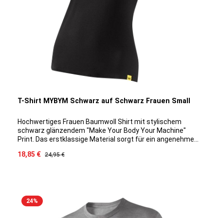
T-Shirt MYBYM Schwarz auf Schwarz Frauen Small
Hochwertiges Frauen Baumwoll Shirt mit stylischem
schwarz glänzendem "Make Your Body Your Machine"
Print. Das erstklassige Material sorgt für ein angenehmes
Tragegefühl auf der Haut und klimatisiert optimal auch bei
Verkaufspreis:
18,85 €
Regulärer Preis:
24,95 €
intensiveren Trainingseinheiten. Durch die spezielle
Baumwoll/Modal Mischung ist ein Eingehen des Shirts
ausgeschlossen, das Material bleibt Geruchsneutral und
die Farbe hält sich Waschgang für Waschgang.
24
%