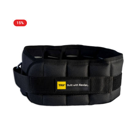
Baumwoll/Modal Mischung ist ein Eingehen des Shirts
ausgeschlossen, das Material bleibt Geruchsneutral und
die Farbe hält sich Waschgang für Waschgang.
15
%