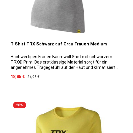
T-Shirt TRX Schwarz auf Grau Frauen Medium
Hochwertiges Frauen Baumwoll Shirt mit schwarzem
TRX® Print. Das erstklassige Material sorgt für ein
angenehmes Tragegefühl auf der Haut und klimatisiert
optimal auch bei intensiveren Trainingseinheiten. Durch
Verkaufspreis:
18,85 €
Regulärer Preis:
24,95 €
die spezielle Baumwoll/Modal Mischung ist ein Eingehen
des Shirts ausgeschlossen, das Material bleibt
Geruchsneutral und die Farbe hält sich Waschgang für
Waschga
28
%